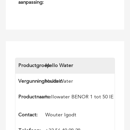
aanpassing:
Productgroep
Hello Water
Vergunninghouder:
Hello Water
Productnaam:
hellowater BENOR 1 tot 50 IE
Contact:
Wouter Igodt