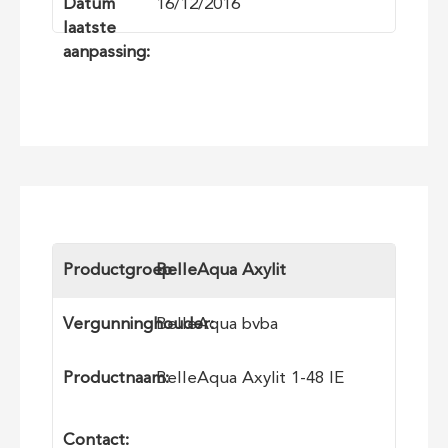
Datum
16/12/2016
laatste
aanpassing:
Productgroep
BelleAqua Axylit
Vergunninghouder:
BelleAqua bvba
Productnaam:
BelleAqua Axylit 1-48 IE
Contact: