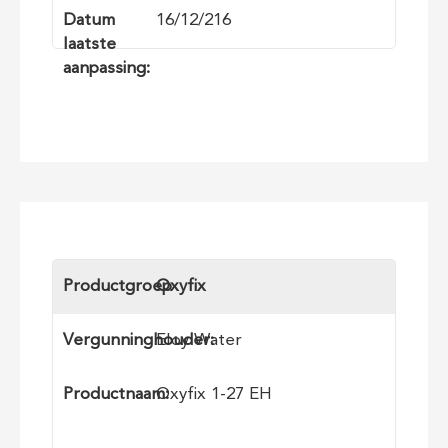
Datum
16/12/216
laatste
aanpassing:
Productgroep
Oxyfix
Vergunninghouder:
Eloy Water
Productnaam:
Oxyfix 1-27 EH