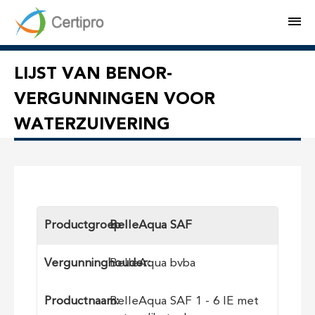
M
LIJST VAN BENOR-
VERGUNNINGEN VOOR
WATERZUIVERING
Productgroep
BelleAqua SAF
Vergunninghouder:
BelleAqua bvba
Productnaam:
BelleAqua SAF 1 - 6 IE met