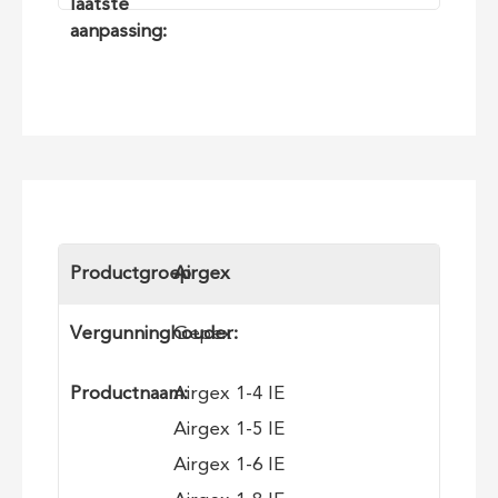
laatste
aanpassing:
Productgroep
​Airgex
Vergunninghouder:
Gepex
Productnaam:
​Airgex 1-4 IE
Airgex 1-5 IE
Airgex 1-6 IE