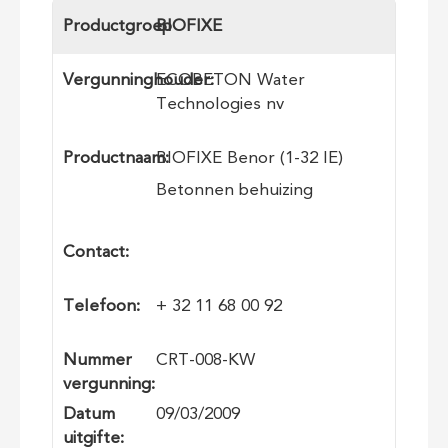
Productgroep
BIOFIXE
Vergunninghouder:
ECOBETON Water
Technologies nv
Productnaam:
​BIOFIXE Benor (1-32 IE)
Betonnen behuizing
Contact:
Telefoon:
+ 32 11 68 00 92
Nummer
CRT-008-KW
vergunning:
Datum
09/03/2009
uitgifte: